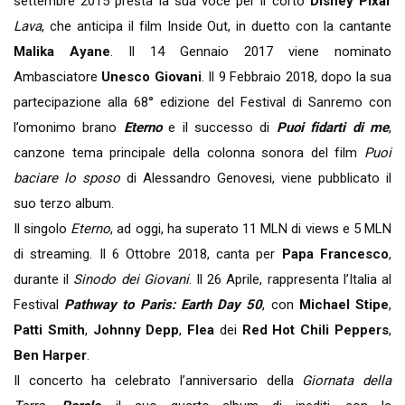
settembre 2015 presta la sua voce per il corto
Disney Pixar
Lava
, che anticipa il film Inside Out, in duetto con la cantante
Malika Ayane
. Il 14 Gennaio 2017 viene nominato
Ambasciatore
Unesco Giovani
. Il 9 Febbraio 2018, dopo la sua
partecipazione alla 68° edizione del Festival di Sanremo con
l’omonimo brano
Eterno
e il successo di
Puoi fidarti di me
,
canzone tema principale della colonna sonora del film
Puoi
baciare lo sposo
di Alessandro Genovesi, viene pubblicato il
suo terzo album.
Il singolo
Eterno
, ad oggi, ha superato 11 MLN di views e 5 MLN
di streaming. Il 6 Ottobre 2018, canta per
Papa Francesco
,
durante il
Sinodo dei Giovani
. Il 26 Aprile, rappresenta l’Italia al
Festival
Pathway to Paris: Earth Day 50
, con
Michael Stipe
,
Patti Smith
,
Johnny Depp
,
Flea
dei
Red Hot Chili Peppers
,
Ben Harper
.
Il concerto ha celebrato l’anniversario della
Giornata della