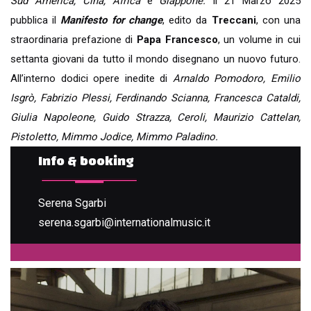
Sud America, Cina, Africa
e
Giappone.
Il 21 Marzo 2025
pubblica il
Manifesto for change
, edito da
Treccani
, con una
straordinaria prefazione di
Papa Francesco
, un volume in cui
settanta giovani da tutto il mondo disegnano un nuovo futuro.
All’interno dodici opere inedite di
Arnaldo Pomodoro, Emilio
Isgrò, Fabrizio Plessi, Ferdinando Scianna, Francesca Cataldi,
Giulia Napoleone, Guido Strazza, Ceroli, Maurizio Cattelan,
Pistoletto, Mimmo Jodice, Mimmo Paladino.
Info & booking
Serena Sgarbi
serena.sgarbi@internationalmusic.it