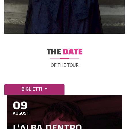
THE
DATE
OF THE TOUR
BIGLIETTI
09
AUGUST
L'ALBA DENTRO