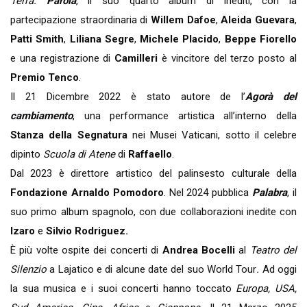
Terra.
Parola
, il suo quarto album di inediti, con la
partecipazione straordinaria di
Willem Dafoe
,
Aleida Guevara
,
Patti Smith
,
Liliana Segre
,
Michele Placido
,
Beppe Fiorello
e una registrazione di
Camilleri
è vincitore del terzo posto al
Premio Tenco
.
Il 21 Dicembre 2022 è stato autore de l’
Agorà del
cambiamento
, una performance artistica all’interno della
Stanza della Segnatura
nei Musei Vaticani, sotto il celebre
dipinto
Scuola di Atene
di
Raffaello
.
Dal 2023 è direttore artistico del palinsesto culturale della
Fondazione Arnaldo Pomodoro
. Nel 2024 pubblica
Palabra
, il
suo primo album spagnolo, con due collaborazioni inedite con
Izaro
e
Silvio Rodriguez.
È più volte ospite dei concerti di
Andrea Bocelli
al
Teatro del
Silenzio
a Lajatico e di alcune date del suo World Tour
.
Ad oggi
la sua musica e i suoi concerti hanno toccato
Europa, USA,