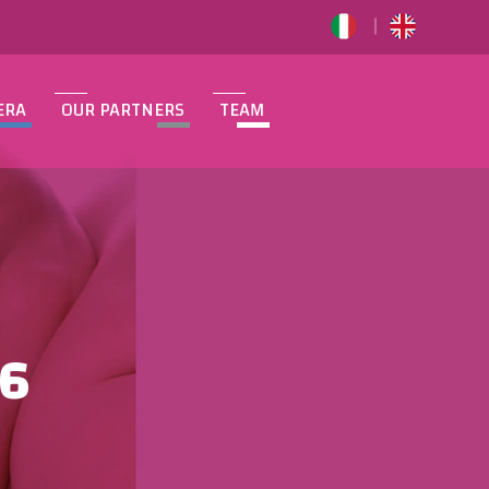
ERA
OUR PARTNERS
TEAM
26