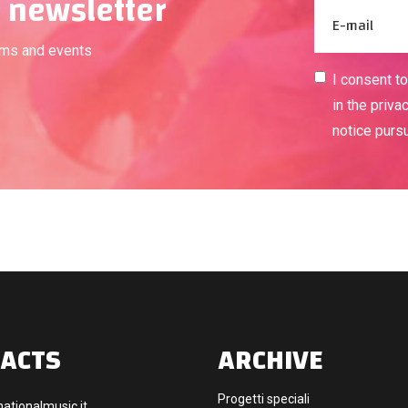
 newsletter
ams and events
I consent t
in the priva
notice purs
ACTS
ARCHIVE
Progetti speciali
ationalmusic.it