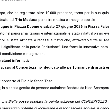
pa, che ha registrato oltre 10.000 presenze, torna per la sua qui
ideato dal
Trio Medusa
, per unire musica e impegno sociale.
 giugno in Piazza Duomo e sabato 27 giugno 2026 in Piazza Falc
nel panorama italiano e internazionale: è stato infatti il primo e
oli è stata affidata a ragazzi autistici che, attraverso tutte le As
 significato della parola “inclusione”. Una formula innovativa nata
 condivisione e integrazione.
 stand informativi.
, spazio al
Concertozzino
,
dedicato alle performance di artisti 
 concerto di Elio e le Storie Tese.
t
, la pizzeria gestita da persone autistiche fondata da Nico Acampor
 che Biella possa ospitare la quinta edizione del CONCERTOZZO, 
 messaggio potente di inclusione e responsabilità sociale. Il conc