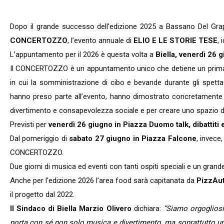
Dopo il grande successo dell’edizione 2025 a Bassano Del Grap
CONCERTOZZO
, l’evento annuale di
ELIO E LE STORIE TESE
, 
L’appuntamento per il 2026 è questa volta a
Biella, venerdì 26
Il CONCERTOZZO è un appuntamento unico che detiene un primato 
in cui la somministrazione di cibo e bevande durante gli spettac
hanno preso parte all’evento, hanno dimostrato concretamente il
divertimento e consapevolezza sociale e per creare uno spazio di
Previsti per
venerdì 26 giugno in Piazza Duomo talk, dibattiti e
Dal pomeriggio di
sabato 27 giugno in Piazza Falcone
, invece
CONCERTOZZO.
Due giorni di musica ed eventi con tanti ospiti speciali e un grande
Anche per l’edizione 2026 l’area food sarà capitanata da
PizzAu
il progetto dal 2022.
Il Sindaco di Biella Marzio Olivero
dichiara:
“Siamo orgogliosi
porta con sé non solo musica e divertimento, ma soprattutto un