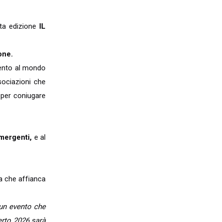
nta edizione
IL
one.
vento al mondo
sociazioni che
 per coniugare
emergenti,
e al
a che affianca
un evento che
erto 2026 sarà