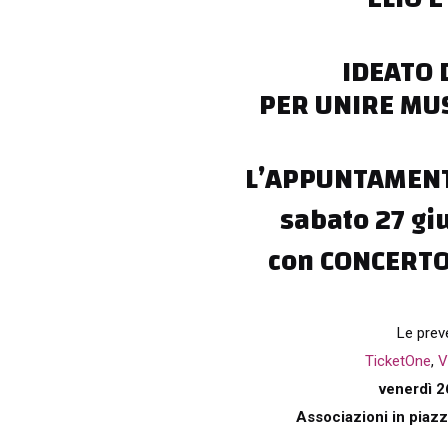
IDEATO 
PER UNIRE MUS
L’APPUNTAMENTO
sabato 27 gi
con CONCERT
Le prev
TicketOne
,
V
venerdì 2
Associazioni in piazza