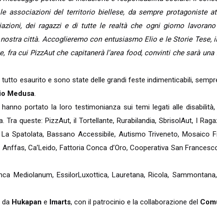
e associazioni del territorio biellese, da sempre protagoniste att
azioni, dei ragazzi e di tutte le realtà che ogni giorno lavorano
nostra città. Accoglieremo con entusiasmo Elio e le Storie Tese, i
, fra cui PizzAut che capitanerà l’area food, convinti che sarà una f
l tutto esaurito e sono state delle grandi feste indimenticabili, semp
io Medusa
.
 hanno portato la loro testimonianza sui temi legati alle disabilit
. Tra queste: PizzAut, il Tortellante, Rurabilandia, SbrisolAut, I Raga
i, La Spatolata, Bassano Accessibile, Autismo Triveneto, Mosaico Fr
e Anffas, Ca’Leido, Fattoria Conca d’Oro, Cooperativa San Francesc
anca Mediolanum, EssilorLuxottica, Lauretana, Ricola, Sammontana,
a da
Hukapan
e
Imarts
, con il patrocinio e la collaborazione del
Comu