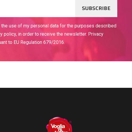
SUBSCRIBE
o the use of my personal data for the purposes described
cy policy, in order to receive the newsletter. Privacy
uant to EU Regulation 679/2016.