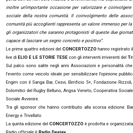
inoltre un’importante occasione per valorizzare e coinvolgere l
sociale della nostra comunità. Il coinvolgimento delle associ
comunità più accoglienti rappresenta un valore immenso per la 
gli organizzatori che saranno protagonisti di queste due giornate
capace di lasciare un segno concreto e positivo”.
Le prime quattro edizioni del
CONCERTOZZO
hanno registrato i
live di
ELIO E LE STORIE TESE
con gli interventi irriverenti del
Tr
Sul palco sono salite negli anni Associazioni e personalità che
l’evento come veicolo ideale per sensibilizzare l’opinione pubblica
Engim con il Sanga Bar, Cesvi, Birrificio 5+, Fondazione Rizzol
Dolomitici del Rugby Belluno, Angsa Veneto, Cooperativa Social
Sociale Avvenire.
Tra gli sponsor che hanno contribuito alla scorsa edizione: B
Energy e Trivellato.
La quinta edizione del
CONCERTOZZO
è prodotta e organizzat
Radio ufficiale è
Radio Deejay
.