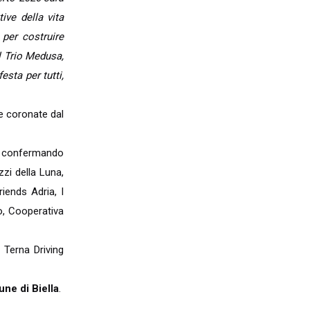
ive della vita
 per costruire
l Trio Medusa,
esta per tutti,
re coronate dal
à, confermando
zzi della Luna,
iends Adria, I
o, Cooperativa
 Terna Driving
ne di Biella
.