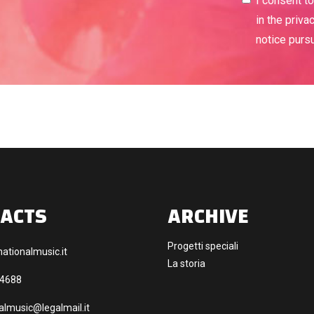
I consent t
in the priva
notice purs
ACTS
ARCHIVE
Progetti speciali
ationalmusic.it
La storia
44688
almusic@legalmail.it