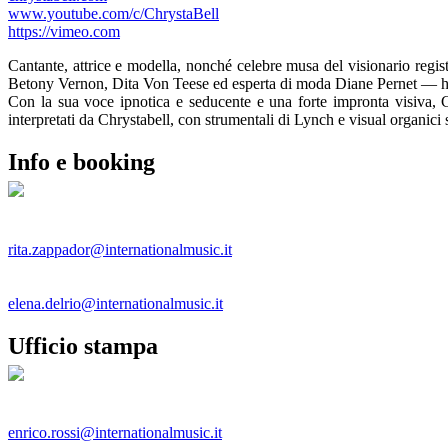
www.youtube.com/c/ChrystaBell
https://vimeo.com
Cantante, attrice e modella, nonché celebre musa del visionario reg
Betony Vernon, Dita Von Teese ed esperta di moda Diane Pernet — h
Con la sua voce ipnotica e seducente e una forte impronta visiva, 
interpretati da Chrystabell, con strumentali di Lynch e visual organici
Info e booking
Rita Zappador
rita.zappador@internationalmusic.it
Elena Del Rio
elena.delrio@internationalmusic.it
Ufficio stampa
Enrico Rossi
enrico.rossi@internationalmusic.it