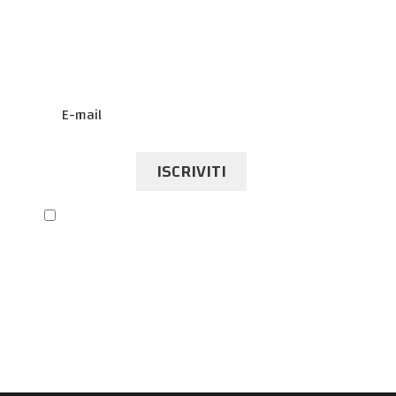
Ricevi informazioni sui nostri programmi ed
eventi.
ISCRIVITI
Acconsento all’utilizzo dei miei dati personali
ai fini riportati nella privacy policy, per la
ricezione della newsletter. Informativa sulla
privacy ai sensi del regolamento UE 679/2016.