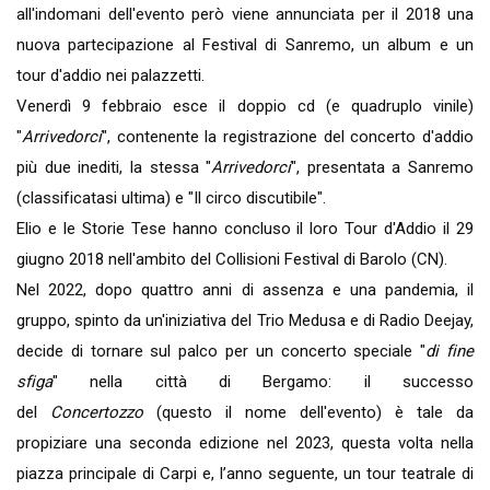
all'indomani dell'evento però viene annunciata per il 2018 una
nuova partecipazione al Festival di Sanremo, un album e un
tour d'addio nei palazzetti.
Venerdì 9 febbraio esce il doppio cd (e quadruplo vinile)
"
Arrivedorci
", contenente la registrazione del concerto d'addio
più due inediti, la stessa "
Arrivedorci
", presentata a Sanremo
(classificatasi ultima) e "Il circo discutibile".
Elio e le Storie Tese hanno concluso il loro Tour d'Addio il 29
giugno 2018 nell'ambito del Collisioni Festival di Barolo (CN).
Nel 2022, dopo quattro anni di assenza e una pandemia, il
gruppo, spinto da un'iniziativa del Trio Medusa e di Radio Deejay,
decide di tornare sul palco per un concerto speciale "
di fine
sfiga
" nella città di Bergamo: il successo
del
Concertozzo
(questo il nome dell'evento) è tale da
propiziare una seconda edizione nel 2023, questa volta nella
piazza principale di Carpi e, l’anno seguente, un tour teatrale di