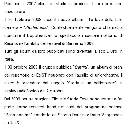
Passano il 2007 chiusi in studio a produrre il loro prossimo
capolavoro.
Il 20 febbraio 2008 esce il nuovo album - l'ottavo della loro
carriera - “
Studentessi
”. Contestualmente vengono chiamati a
condurre il Dopofestival, lo spettacolo musicale notturno di
Raiuno, nell'ambito del Festival di Sanremo 2008.
Tutti gli album da loro pubblicati sono diventati "Disco D'Oro" in
Italia.
Il 30 ottobre 2009 il gruppo pubblica "
Gattini
", un album di brani
del repertorio di EelST risuonati con l'ausilio di un'orchestra. Il
disco è preceduto dal singolo "Storia di un bellimbusto", in
airplay radiofonico dal 2 ottobre.
Dal 2009 per tre stagioni, Elio e le Storie Tese sono entrati a far
parte come resident band nel cast del programma satirico
"Parla con me" condotto da Serena Dandini e Dario Vergassola
su Rai 3.