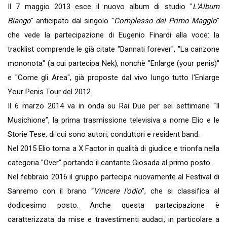
Il 7 maggio 2013 esce il nuovo album di studio "
L'Album
Biango
" anticipato dal singolo "
Complesso del Primo Maggio
"
che vede la partecipazione di Eugenio Finardi alla voce: la
tracklist comprende le già citate "Dannati forever", "La canzone
mononota" (a cui partecipa Nek), nonchè "Enlarge (your penis)"
e "Come gli Area", già proposte dal vivo lungo tutto l'Enlarge
Your Penis Tour del 2012.
Il 6 marzo 2014 va in onda su Rai Due per sei settimane “Il
Musichione”, la prima trasmissione televisiva a nome Elio e le
Storie Tese, di cui sono autori, conduttori e resident band.
Nel 2015 Elio torna a X Factor in qualità di giudice e trionfa nella
categoria "Over" portando il cantante Giosada al primo posto.
Nel febbraio 2016 il gruppo partecipa nuovamente al Festival di
Sanremo con il brano “
Vincere l’odio
”, che si classifica al
dodicesimo posto. Anche questa partecipazione è
caratterizzata da mise e travestimenti audaci, in particolare a