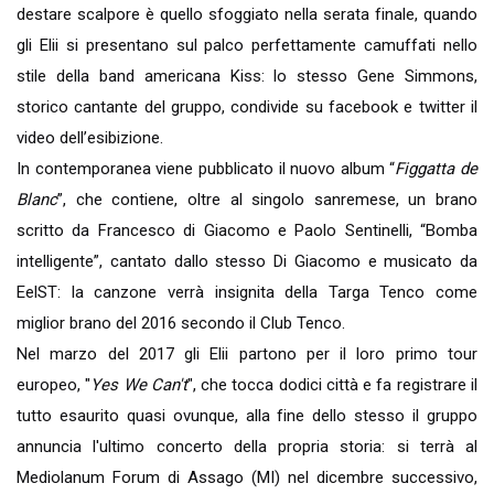
destare scalpore è quello sfoggiato nella serata finale, quando
gli Elii si presentano sul palco perfettamente camuffati nello
stile della band americana Kiss: lo stesso Gene Simmons,
storico cantante del gruppo, condivide su facebook e twitter il
video dell’esibizione.
In contemporanea viene pubblicato il nuovo album “
Figgatta de
Blanc
”, che contiene, oltre al singolo sanremese, un brano
scritto da Francesco di Giacomo e Paolo Sentinelli, “Bomba
intelligente”, cantato dallo stesso Di Giacomo e musicato da
EelST: la canzone verrà insignita della Targa Tenco come
miglior brano del 2016 secondo il Club Tenco.
Nel marzo del 2017 gli Elii partono per il loro primo tour
europeo, "
Yes We Can't
", che tocca dodici città e fa registrare il
tutto esaurito quasi ovunque, alla fine dello stesso il gruppo
annuncia l'ultimo concerto della propria storia: si terrà al
Mediolanum Forum di Assago (MI) nel dicembre successivo,