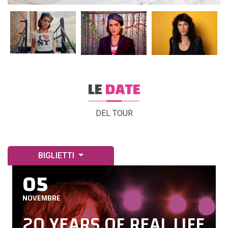
LE
DATE
DEL TOUR
BIGLIETTI
05
NOVEMBRE
20 YEARS OF REAL LIFE