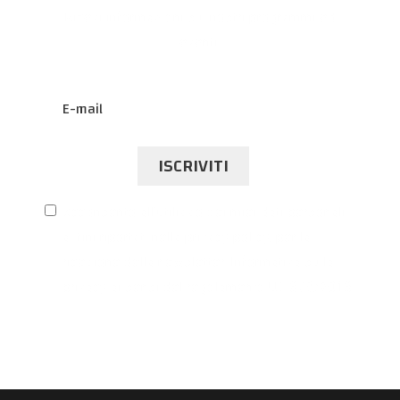
Ricevi informazioni sui nostri programmi ed
eventi.
ISCRIVITI
Acconsento all’utilizzo dei miei dati personali
ai fini riportati nella privacy policy, per la
ricezione della newsletter. Informativa sulla
privacy ai sensi del regolamento UE 679/2016.