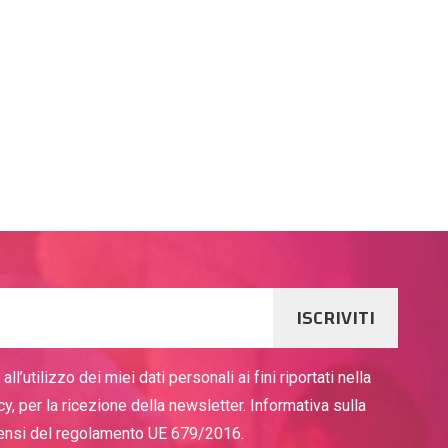
ISCRIVITI
ll’utilizzo dei miei dati personali ai fini riportati nella
cy, per la ricezione della newsletter. Informativa sulla
sensi del regolamento UE 679/2016.