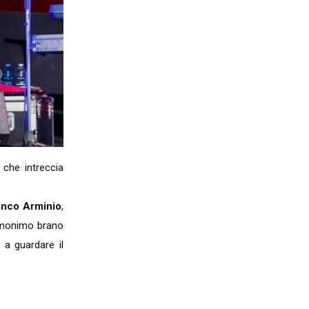
 che intreccia
anco Arminio
,
’omonimo brano
 a guardare il