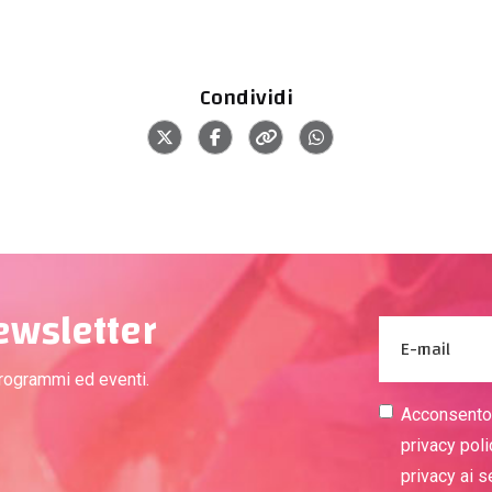
Condividi
newsletter
programmi ed eventi.
Acconsento a
privacy poli
privacy ai 