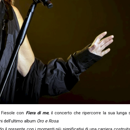
i Fiesole con
Fiera di me
, il concerto che ripercorre la sua lunga s
ni dell’ultimo album
Oro e Rosa
.
do il presente con i momenti più significativi di una carriera costruit