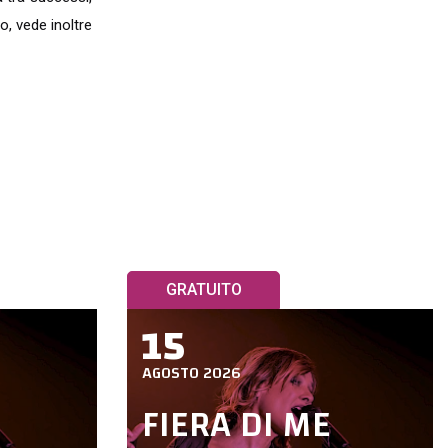
o, vede inoltre
GRATUITO
15
AGOSTO 2026
FIERA DI ME