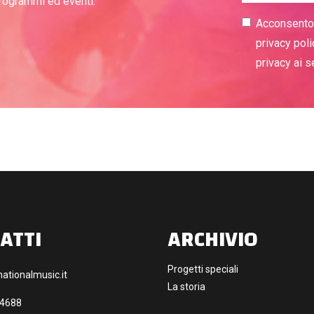
programmi ed eventi.
Acconsento a
privacy poli
privacy ai 
ATTI
ARCHIVIO
Progetti speciali
ationalmusic.it
La storia
44688