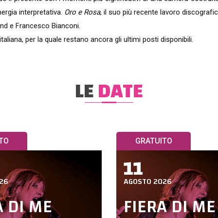
ergia interpretativa.
Oro e Rosa
, il suo più recente lavoro discografic
and e Francesco Bianconi.
aliana, per la quale restano ancora gli ultimi posti disponibili.
LE
DATE
TO
GRATUITO
11
26
AGOSTO 2026
A DI ME
FIERA DI ME