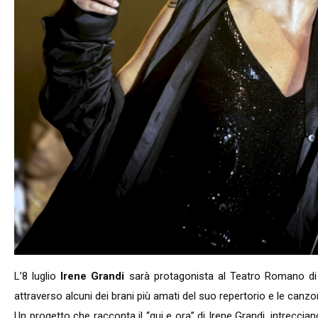
L’8 luglio
Irene Grandi
sarà protagonista al Teatro Romano d
attraverso alcuni dei brani più amati del suo repertorio e le canzo
Un progetto che racconta il “qui e ora” di Irene Grandi, intreccian