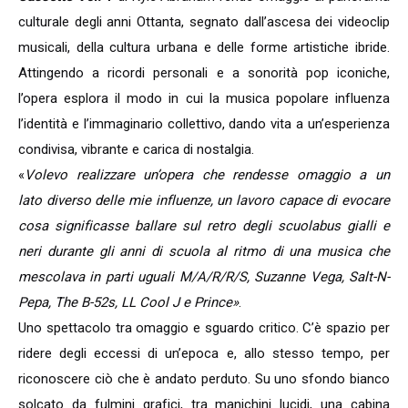
culturale degli anni Ottanta, segnato dall’ascesa dei videoclip
musicali, della cultura urbana e delle forme artistiche ibride.
Attingendo a ricordi personali e a sonorità pop iconiche,
l’opera esplora il modo in cui la musica popolare influenza
l’identità e l’immaginario collettivo, dando vita a un’esperienza
condivisa, vibrante e carica di nostalgia.
«
Volevo realizzare un’opera che rendesse omaggio a un
lato diverso delle mie influenze, un lavoro capace di evocare
cosa significasse ballare sul retro degli scuolabus gialli e
neri durante gli anni di scuola al ritmo di una musica che
mescolava in parti uguali M/A/R/R/S, Suzanne Vega, Salt-N-
Pepa, The B-52s, LL Cool J e Prince»
.
Uno spettacolo tra omaggio e sguardo critico. C’è spazio per
ridere degli eccessi di un’epoca e, allo stesso tempo, per
riconoscere ciò che è andato perduto. Su uno sfondo bianco
solcato da fulmini grafici, tra manichini lucidi, una cabina