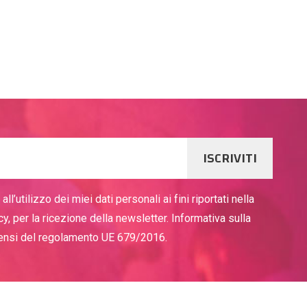
ISCRIVITI
ll’utilizzo dei miei dati personali ai fini riportati nella
cy, per la ricezione della newsletter. Informativa sulla
sensi del regolamento UE 679/2016.