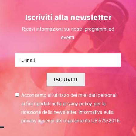
Iscriviti alla newsletter
Ricevi informazioni sui nostri programmi ed
eventi.
ISCRIVITI
Acconsento all’utilizzo dei miei dati personali
ai fini riportati nella privacy policy, per la
ricezione della newsletter. Informativa sulla
privacy ai sensi del regolamento UE 679/2016.