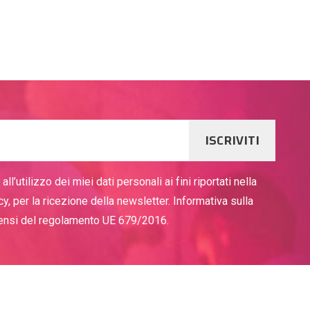
ISCRIVITI
ll’utilizzo dei miei dati personali ai fini riportati nella
cy, per la ricezione della newsletter. Informativa sulla
sensi del regolamento UE 679/2016.