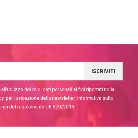
ISCRIVITI
ll’utilizzo dei miei dati personali ai fini riportati nella
cy, per la ricezione della newsletter. Informativa sulla
sensi del regolamento UE 679/2016.