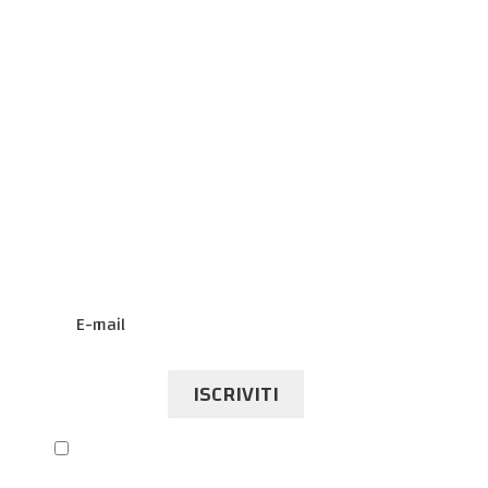
Iscriviti alla newsletter
Ricevi informazioni sui nostri programmi ed
eventi.
ISCRIVITI
Acconsento all’utilizzo dei miei dati personali
ai fini riportati nella privacy policy, per la