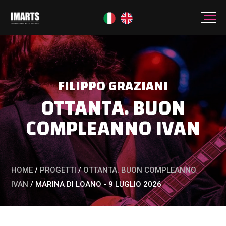
FILIPPO GRAZIANI
OTTANTA. BUON
COMPLEANNO IVAN
HOME
/
PROGETTI
/
OTTANTA. BUON COMPLEANNO
IVAN
/
MARINA DI LOANO - 9 LUGLIO 2026