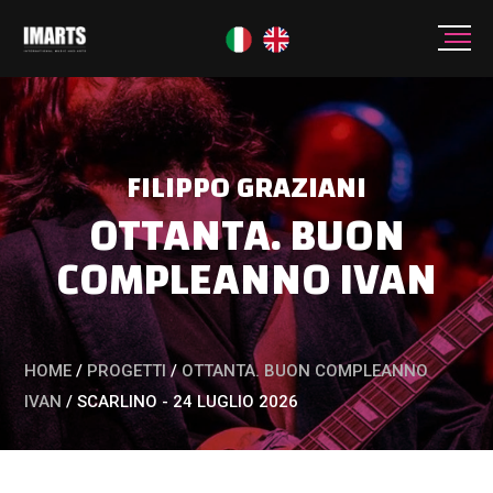
FILIPPO GRAZIANI
OTTANTA. BUON
COMPLEANNO IVAN
HOME
/
PROGETTI
/
OTTANTA. BUON COMPLEANNO
IVAN
/
SCARLINO - 24 LUGLIO 2026