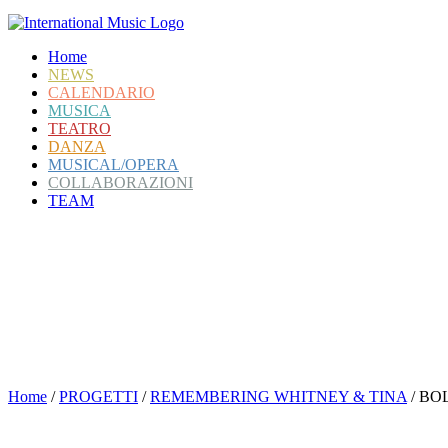
Home
NEWS
CALENDARIO
MUSICA
TEATRO
DANZA
MUSICAL/OPERA
COLLABORAZIONI
TEAM
HARLEM GOSPEL CHOIR
REMEMBERING WHITNEY & TINA
the music of Whitney Houston & Tina Turner
Home
/
PROGETTI
/
REMEMBERING WHITNEY & TINA
/
BOL