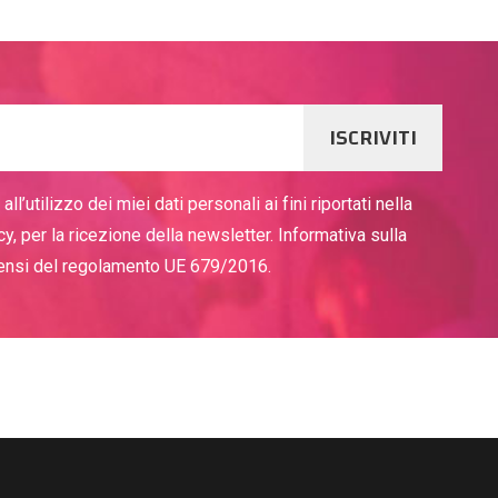
ISCRIVITI
ll’utilizzo dei miei dati personali ai fini riportati nella
cy, per la ricezione della newsletter. Informativa sulla
sensi del regolamento UE 679/2016.