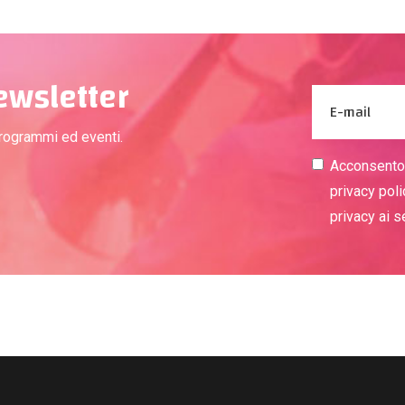
newsletter
programmi ed eventi.
Acconsento a
privacy poli
privacy ai 