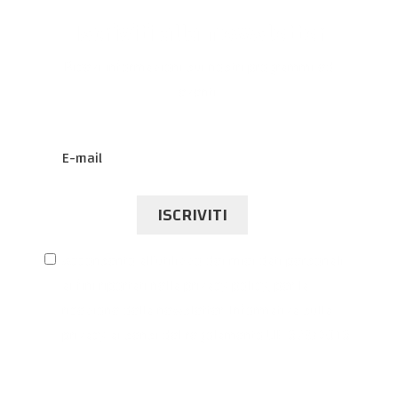
Iscriviti alla newsletter
Ricevi informazioni sui nostri programmi ed
eventi.
ISCRIVITI
Acconsento all’utilizzo dei miei dati personali
ai fini riportati nella privacy policy, per la
ricezione della newsletter. Informativa sulla
privacy ai sensi del regolamento UE 679/2016.