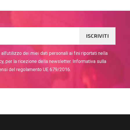
ISCRIVITI
ll’utilizzo dei miei dati personali ai fini riportati nella
cy, per la ricezione della newsletter. Informativa sulla
sensi del regolamento UE 679/2016.