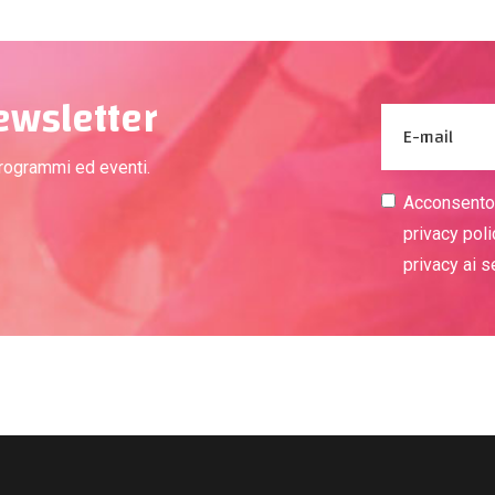
newsletter
programmi ed eventi.
Acconsento a
privacy poli
privacy ai 