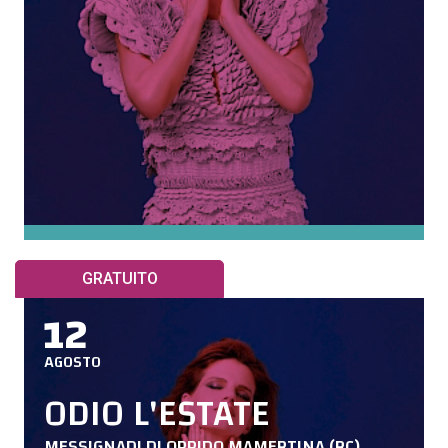
GRATUITO
12
AGOSTO
ODIO L'ESTATE
MESSIGNADI DI OPPIDO MAMERTINA (RC)