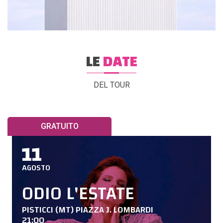
LE
DATE
DEL TOUR
GRATUITO
11
AGOSTO
ODIO L'ESTATE
PISTICCI (MT) PIAZZA J. LOMBARDI
21:00