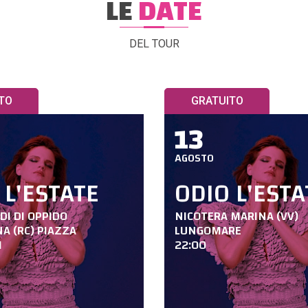
LE
DATE
DEL TOUR
TO
GRATUITO
13
AGOSTO
 L'ESTATE
ODIO L'ESTA
I DI OPPIDO
NICOTERA MARINA (VV)
A (RC) PIAZZA
LUNGOMARE
I
22:00