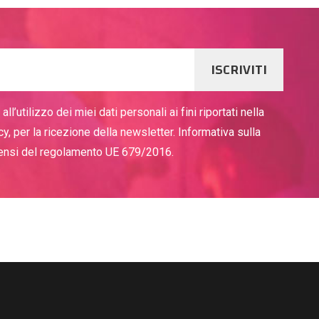
ISCRIVITI
ll’utilizzo dei miei dati personali ai fini riportati nella
cy, per la ricezione della newsletter. Informativa sulla
sensi del regolamento UE 679/2016.