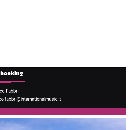
e booking
co Fabbri
o.fabbri@internationalmusic.it
VEDI