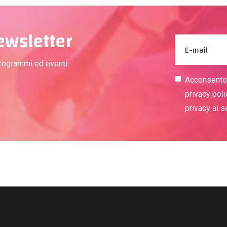
newsletter
programmi ed eventi.
Acconsento a
privacy poli
privacy ai 