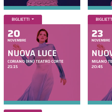
BIGLIETTI
BIGLIET
20
23
NOVEMBRE
NOVEMBRE
NUOVA LUCE
NUOV
CORIANO (RN) TEATRO CORTE
MILANO T
21:15
20:45