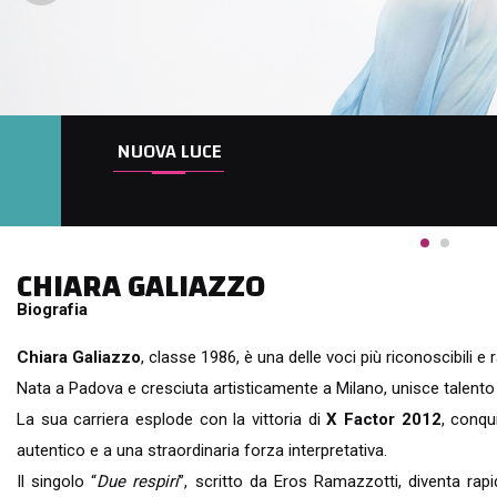
ODIO L'ESTATE
Summer Tour 2026
CHIARA GALIAZZO
Biografia
Chiara Galiazzo
, classe 1986, è una delle voci più riconoscibili e 
Nata a Padova e cresciuta artisticamente a Milano, unisce talento 
La sua carriera esplode con la vittoria di
X Factor 2012
, conqu
autentico e a una straordinaria forza interpretativa.
Il singolo “
Due respiri
”, scritto da Eros Ramazzotti, diventa rap