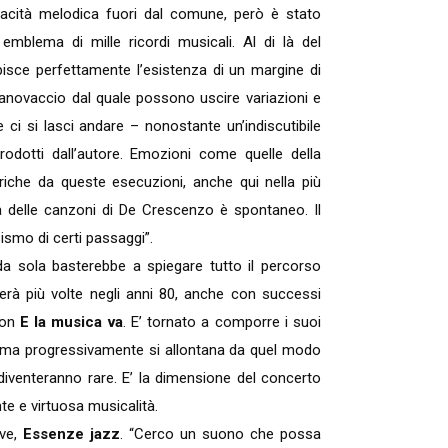
acità melodica fuori dal comune, però è stato
 emblema di mille ricordi musicali. Al di là del
episce perfettamente l’esistenza di un margine di
canovaccio dal quale possono uscire variazioni e
 ci si lasci andare – nonostante un’indiscutibile
rodotti dall’autore. Emozioni come quelle della
 liriche da queste esecuzioni, anche qui nella più
la delle canzoni di De Crescenzo è spontaneo. Il
sismo di certi passaggi”.
a sola basterebbe a spiegare tutto il percorso
rà più volte negli anni 80, anche con successi
con
E la musica va
. E’ tornato a comporre i suoi
 – ma progressivamente si allontana da quel modo
 diventeranno rare. E’ la dimensione del concerto
te e virtuosa musicalità.
ive,
Essenze jazz
. “Cerco un suono che possa