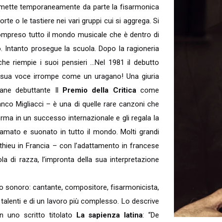
do mette temporaneamente da parte la fisarmonica
e o le tastiere nei vari gruppi cui si aggrega. Si
 compreso tutto il mondo musicale che è dentro di
 Intanto prosegue la scuola. Dopo la ragioneria
he riempie i suoi pensieri …Nel 1981 il debutto
a sua voce irrompe come un uragano! Una giuria
vane debuttante Il
Premio della Critica
come
anco Migliacci – è una di quelle rare canzoni che
orma in un successo internazionale e gli regala la
amato e suonato in tutto il mondo. Molti grandi
Mathieu in Francia – con l’adattamento in francese
 di razza, l’impronta della sua interpretazione
do sonoro: cantante, compositore, fisarmonicista,
ti talenti e di un lavoro più complesso. Lo descrive
in uno scritto titolato
La sapienza latina
: “De