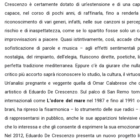
Crescenzo è certamente dotato di un’estensione e di una cap
capace, nel corso di pochi anni, di raffinarla, fino a renderla
riconoscimento di vari generi, infatti, nelle sue canzoni si perc
rischio e di inaspettatezza, come se lo spartito fosse solo un 
improvvisazioni a piacere. Quasi istintivamente, così, accade che
sofisticazione di parole e musica – agli effetti sentimentali p
nostalgia, del rimpianto, dell’elegia, fluiscono dirette, poetiche,
perfetta tradizione mediterranea. Eppure c’è da giurare che nul
critico più accorto saprà riconoscere lo studio, la cultura, il virtuo
Un’analisi pregnante e veggente quella di Omar Calabrese che d
artistico di Eduardo De Crescenzo. Sul palco di San Remo torne
internazionali come
L’odore del mare
nel 1987 e fino al 1991 
brani, ha ripreso la fisarmonica – lo strumento delle sue radici
di rappresentarsi in pubblico, anche le sue apparizioni televisive
che lo interessa e che gli consente di esprimere la sua emozionan
Nel 2012, Eduardo De Crescenzo presenta un nuovo progetto l