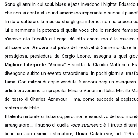
Sono gli anni in cui soul, blues e jazz invadono i Nights: Eduar
che non si confà al sound americano imperante e suona il pianofort
limita a catturare la musica che gli gira intorno, non ha ancora
lui e nemmeno la potenza di quella voce che lo renderà famoso.
s’iscrive alla Facoltà di Legge, dà otto esami ma è la musica c
ufficiale con
Ancora
sul palco del Festival di Sanremo dove l
prestigiosa, presieduta da Sergio Leone, assegna a quel gio
Migliore Interprete
. “Ancora” – scritta da Claudio Mattone e Fr
divengono subito un evento straordinario. In pochi giorni si trasf
fama. Con milioni di copie vendute è ancora oggi un evergreen 
artisti proveranno a riproporla: Mina e Vanoni in Italia, Mireille 
del testo di Charles Aznavour – ma, come succede ai capiscuola
resterà indelebile.
Il talento naturale di Eduardo, però, non è esaustivo del suo mon
arrangiatore … il suono di quella
voce-strumento
è il frutto di tan
bene un suo esimio estimatore,
Omar Calabrese
, nel 1995, 