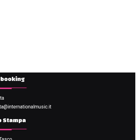
e booking
tta
tta@internationalmusic.it
io Stampa
VEDI IL PROGETTO
 Tasco