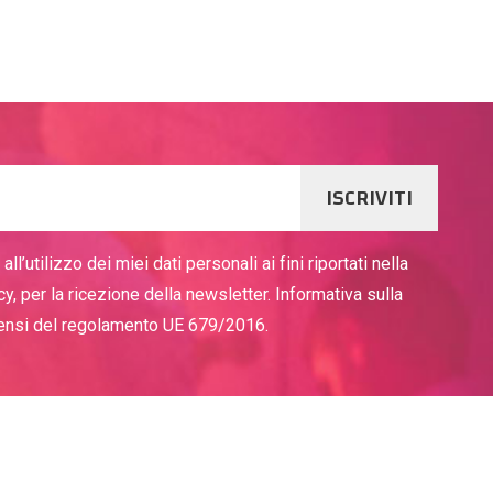
ISCRIVITI
ll’utilizzo dei miei dati personali ai fini riportati nella
cy, per la ricezione della newsletter. Informativa sulla
sensi del regolamento UE 679/2016.