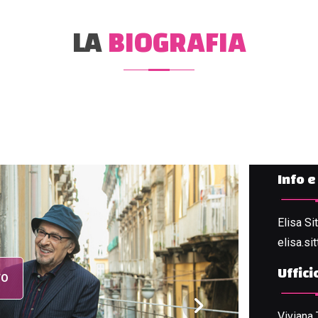
LA
BIOGRAFIA
Info 
Elisa Si
elisa.si
Uffic
Viviana