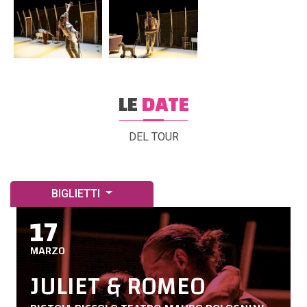
LE
DATE
DEL TOUR
BIGLIETTI
17
MARZO
JULIET & ROMEO