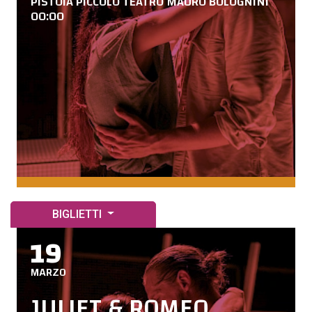
PISTOIA PICCOLO TEATRO MAURO BOLOGNINI
00:00
BIGLIETTI
19
MARZO
JULIET & ROMEO