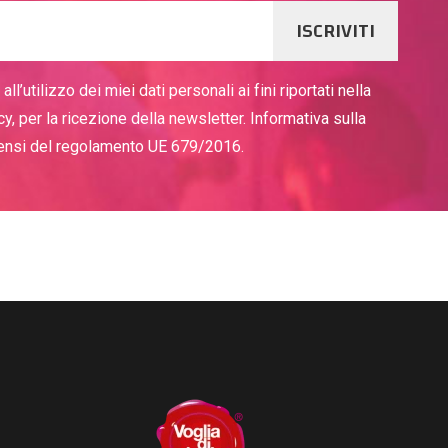
ISCRIVITI
ll’utilizzo dei miei dati personali ai fini riportati nella
cy, per la ricezione della newsletter. Informativa sulla
sensi del regolamento UE 679/2016.