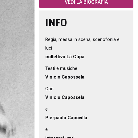
VEDI LA BIOGRAFIA
INFO
Regia, messa in scena, scenofonia e
luci
collettivo La Cùpa
Testi e musiche
Vinicio Capossela
Con
Vinicio Capossela
e
Pierpaolo Capovilla
e