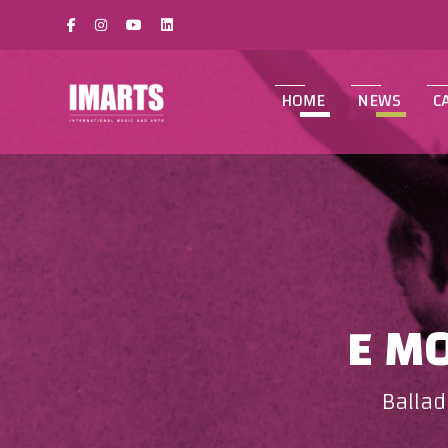
HOME
NEWS
C
E M
Ballad