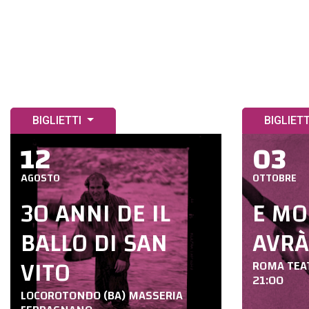
BIGLIETTI
BIGLIET
12
03
AGOSTO
OTTOBRE
30 ANNI DE IL
E MO
BALLO DI SAN
AVRÀ
VITO
ROMA TEA
21:00
LOCOROTONDO (BA) MASSERIA