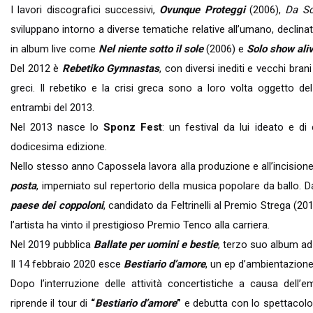
I lavori discografici successivi,
Ovunque Proteggi
(2006),
Da S
sviluppano intorno a diverse tematiche relative all’umano, declina
in album live come
Nel niente sotto il sole
(2006) e
Solo show ali
Del 2012 è
Rebetiko Gymnastas
, con diversi inediti e vecchi bran
greci. Il rebetiko e la crisi greca sono a loro volta oggetto de
entrambi del 2013.
Nel 2013 nasce lo
Sponz Fest
: un festival da lui ideato e di 
dodicesima edizione.
Nello stesso anno Capossela lavora alla produzione e all’incisione
posta
, imperniato sul repertorio della musica popolare da ballo. Da
paese dei coppoloni
, candidato da Feltrinelli al Premio Strega (20
l’artista ha vinto il prestigioso Premio Tenco alla carriera.
Nel 2019 pubblica
Ballate per uomini e bestie
, terzo suo album ad
Il 14 febbraio 2020 esce
Bestiario d’amore
, un ep d’ambientazione
Dopo l’interruzione delle attività concertistiche a causa dell’
riprende il tour di
“
Bestiario d’amore
”
e debutta con lo spettacol