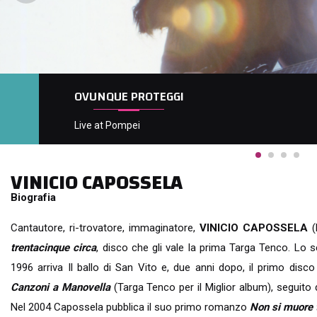
30 ANNI DE IL BALLO DI SAN VITO
VINICIO CAPOSSELA
Biografia
Cantautore, ri-trovatore, immaginatore,
VINICIO CAPOSSELA
(
trentacinque circa
, disco che gli vale la prima Targa Tenco. Lo
1996 arriva Il ballo di San Vito e, due anni dopo, il primo disco
Canzoni a Manovella
(Targa Tenco per il Miglior album), seguito 
Nel 2004 Capossela pubblica il suo primo romanzo
Non si muore 