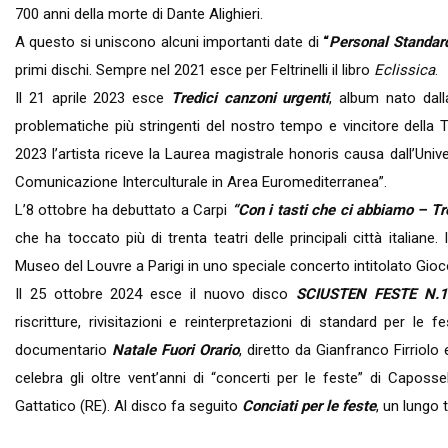
700 anni della morte di Dante Alighieri.
A questo si uniscono alcuni importanti date di
“
Personal Standar
primi dischi. Sempre nel 2021 esce per Feltrinelli il libro
Eclissica
.
Il 21 aprile 2023 esce
Tredici canzoni urgenti
, album nato dall
problematiche più stringenti del nostro tempo e vincitore della 
2023 l’artista riceve la Laurea magistrale honoris causa dall’Univer
Comunicazione Interculturale in Area Euromediterranea”.
L’8 ottobre ha debuttato a Carpi
“Con i tasti che ci abbiamo – Tre
che ha toccato più di trenta teatri delle principali città italiane
Museo del Louvre a Parigi in uno speciale concerto intitolato Gioc
Il 25 ottobre 2024 esce il nuovo disco
SCIUSTEN FESTE N.
riscritture, rivisitazioni e reinterpretazioni di standard per l
documentario
Natale Fuori Orario
, diretto da Gianfranco Firriol
celebra gli oltre vent’anni di “concerti per le feste” di Caposs
Gattatico (RE). Al disco fa seguito
Conciati per le feste
, un lungo t