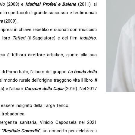
olo
(2008) e
Marinai Profeti e Balene
(2011), si
te in spettacoli di grande successo e testimoniati
ve
(2009).
i ripresi in chiave rebetiko e suonati con musicisti
l libro
Tefteri
(il Saggiatore) e del film
Indebito
,
cui è tutt’ora direttore artistico, giunto alla sua
 di Primo ballo, l’album del gruppo
La banda della
l mondo rurale dell’origine traggono vita il libro
Il
15) e l’album
Canzoni della Cupa
(2016). Nel 2017
 essere insignito della Targa Tenco.
 trobadorica.
emergenza sanitaria, Vinicio Capossela nel 2021
o
“Bestiale Comedìa
”
, un concerto per celebrare i