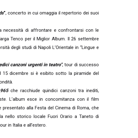
ds
”
, concerto in cui omaggia il repertorio dei suoi
a necessità di affrontare e confrontarsi con le
Targa Tenco per il Miglior Album. Il 26 settembre
sità degli studi di Napoli L’Orientale in “Lingue e
dici canzoni urgenti in teatro”
, tour di successo
. Il 15 dicembre si è esibito sotto la piramide del
ondità.
1965
che racchiude quindici canzoni tra inediti,
e feste. L’album esce in concomitanza con il film
o e presentato alla Festa del Cinema di Roma, che
ela nello storico locale Fuori Orario a Taneto di
our in Italia e all’estero.