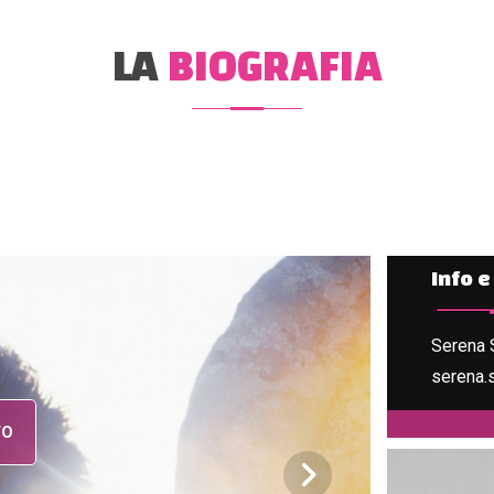
LA
BIOGRAFIA
Info 
Serena 
serena.s
TO