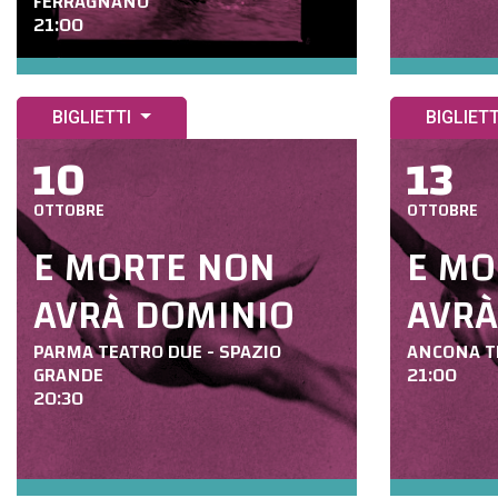
FERRAGNANO
21:00
BIGLIETTI
BIGLIET
10
13
OTTOBRE
OTTOBRE
E MORTE NON
E MO
AVRÀ DOMINIO
AVRÀ
PARMA TEATRO DUE - SPAZIO
ANCONA T
GRANDE
21:00
20:30