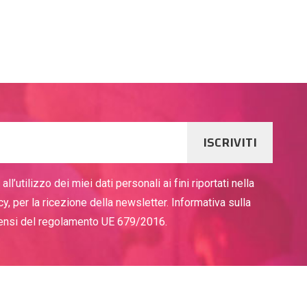
ISCRIVITI
ll’utilizzo dei miei dati personali ai fini riportati nella
cy, per la ricezione della newsletter. Informativa sulla
sensi del regolamento UE 679/2016.