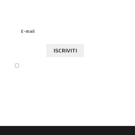
Ricevi informazioni sui nostri programmi ed
eventi.
ISCRIVITI
Acconsento all’utilizzo dei miei dati personali
ai fini riportati nella privacy policy, per la
ricezione della newsletter. Informativa sulla
privacy ai sensi del regolamento UE 679/2016.