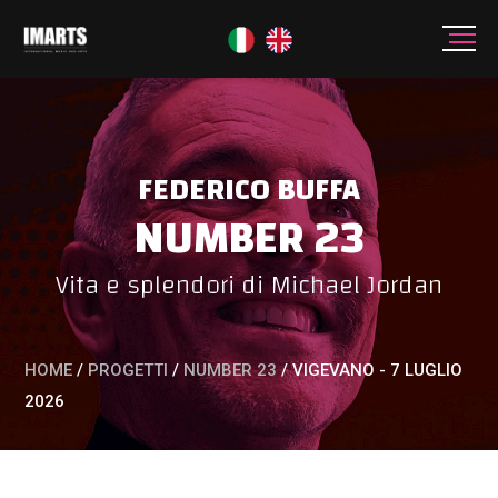
FEDERICO BUFFA
NUMBER 23
Vita e splendori di Michael Jordan
HOME
/
PROGETTI
/
NUMBER 23
/
VIGEVANO - 7 LUGLIO
2026