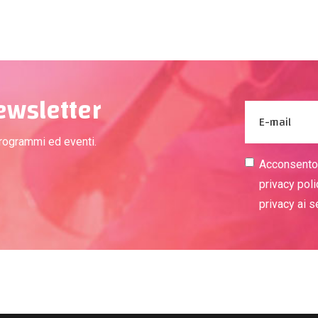
newsletter
programmi ed eventi.
Acconsento a
privacy poli
privacy ai 