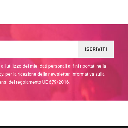
ISCRIVITI
ll’utilizzo dei miei dati personali ai fini riportati nella
cy, per la ricezione della newsletter. Informativa sulla
sensi del regolamento UE 679/2016.