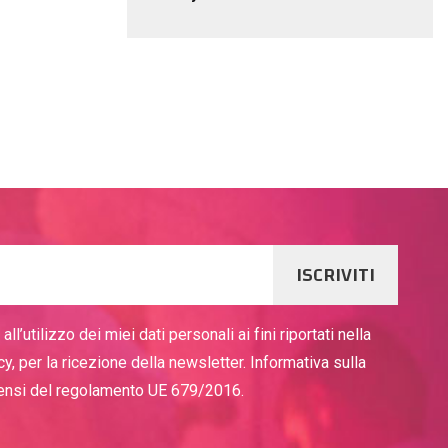
ISCRIVITI
ll’utilizzo dei miei dati personali ai fini riportati nella
cy, per la ricezione della newsletter. Informativa sulla
sensi del regolamento UE 679/2016.