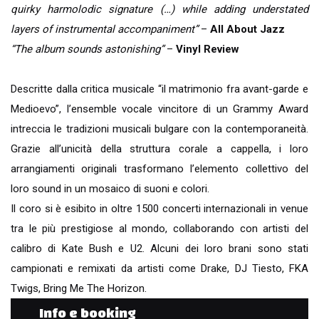
quirky harmolodic signature (…) while adding understated
layers of instrumental accompaniment”
–
All About Jazz
“The album sounds astonishing”
–
Vinyl Review
Descritte dalla critica musicale “il matrimonio fra avant-garde e
Medioevo”, l’ensemble vocale vincitore di un Grammy Award
intreccia le tradizioni musicali bulgare con la contemporaneità.
Grazie all’unicità della struttura corale a cappella, i loro
arrangiamenti originali trasformano l’elemento collettivo del
loro sound in un mosaico di suoni e colori.
Il coro si è esibito in oltre 1500 concerti internazionali in venue
tra le più prestigiose al mondo, collaborando con artisti del
calibro di Kate Bush e U2. Alcuni dei loro brani sono stati
campionati e remixati da artisti come Drake, DJ Tiesto, FKA
Twigs, Bring Me The Horizon.
Info e booking