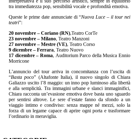
interpretativa e il suo percorso artistico, sempre in equilibrio
tra immediatezza pop, sensibilità vocale e profondità emotiva.
Queste le prime date annunciate di “
Nuova Luce – il tour nei
teatri
”:
20 novembre – Coriano (RN)
,Teatro CorTe
23 novembre – Milano
, Teatro Manzoni
27 novembre – Mestre (VE)
, Teatro Corso
9 dicembre – Ferrara
, Teatro Nuovo
17 dicembre – Roma
,
Auditorium Parco della Musica Ennio
Morricone
L’annuncio del tour arriva in concomitanza con l’uscita di
“
Basta poco
” (Altafonte Italia), il nuovo singolo di Chiara
Galiazzo uscito l’8 maggio: un inno pop luminoso alla libertà
e alla semplicità. Tra immagini urbane e slanci immaginifici,
Chiara racconta un’evasione emotiva dove basta uno sguardo
per sentirsi altrove. Le sere d’estate fanno da sfondo a un
viaggio intimo e condiviso: senza mappe né mezzi, solo la
forza di un legame capace di aprire ogni porta e trasformare
l’ordinario in meraviglia.