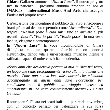
Chiara Galiazzo
annuncia “
Nuova Luce
”, il nuovo progetto
live in partenza il prossimo autunno prodotto da noi di
IMARTS – International Music And
Arts
, che accoglie
l’artista nel proprio roster.
Un’occasione per incontrare il pubblico dal vivo e riscoprire i
brani più amati del suo repertorio come "
Straordinario
", "
Due
respiri
", "
Nessun
posto è casa mia" fino ad arrivare ai più
recenti "
Valore
", "
Poi io poi te
", "
Basta poco
", in una veste
inedita, elegante e contemporanea.
In “
Nuova Luce”
, la voce inconfondibile di Chiara
dialogherà con un quartetto d’archi e con sonorità
elettroniche, dando vita a un’esperienza musicale intensa e
raffinata, capace di unire classicità e modernità.
«
Sono anni che desideravo portare la mia musica nei teatri,
un luogo che sento profondamente vicino alla mia dimensione
artistica. Dare una nuova luce alle canzoni che mi hanno
accompagnato in questi anni sarà l’occasione per
condividere con il pubblico un viaggio intenso ed
emozionante, in una veste completamente inedita.»
- Chiara
Galiazzo.
Il tour porterà Chiara nei teatri italiani a partire da novembre,
con un concerto pensato per valorizzare la sua forza