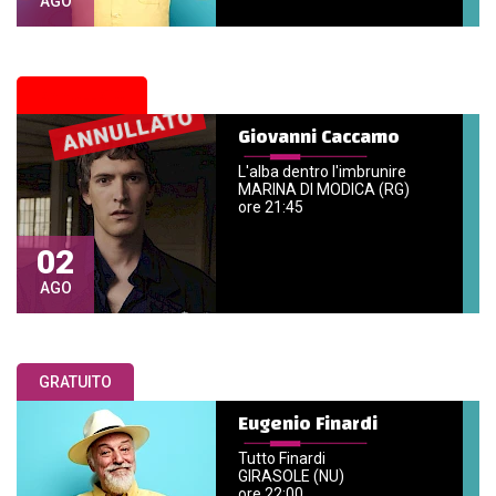
AGO
ANNULLATO
Giovanni Caccamo
L'alba dentro l'imbrunire
MARINA DI MODICA (RG)
ore 21:45
02
AGO
GRATUITO
Eugenio Finardi
Tutto Finardi
GIRASOLE (NU)
ore 22:00