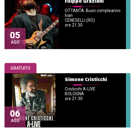
Filippo Graziani
OTTANTA. Buon compleanno
Ivan
CENESELLI (RO)
ore 21:30
05
AGO
GRATUITO
Simone Cristicchi
Cristicchi A-LIVE
BOLOGNA
ore 21:30
06
AGO