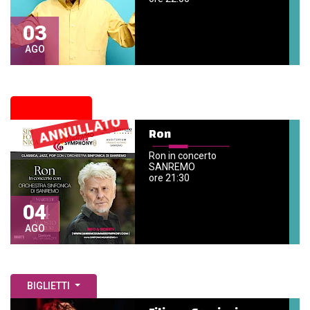
03
AGO
ANNULLATO
Ron
Ron in concerto
SANREMO
ore 21:30
04
AGO
BIGLIETTI