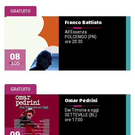
GRATUITO
Franco Battiato
All'Essenza
POLCENIGO (PN)
ore 20:30
08
AGO
GRATUITO
Omar Pedrini
Dai Timoria a oggi
SETTEVILLE (BL)
ore 17:00
09