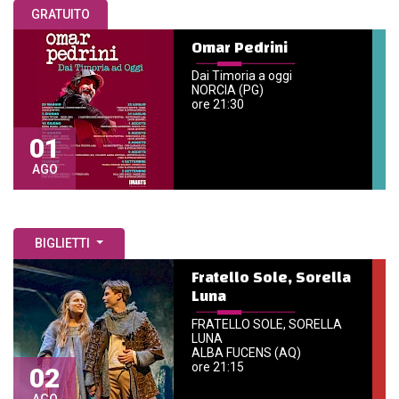
GRATUITO
Omar Pedrini
Dai Timoria a oggi
NORCIA (PG)
ore 21:30
01
AGO
BIGLIETTI
Fratello Sole, Sorella
Luna
FRATELLO SOLE, SORELLA
LUNA
ALBA FUCENS (AQ)
ore 21:15
02