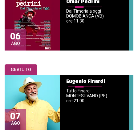
Omar Pedrini
Dai Timoria a oggi
DOMOBIANCA (VB)
ore 11:30
06
AGO
GRATUITO
Eugenio Finardi
Tutto Finardi
MONTESILVANO (PE)
ore 21:00
07
AGO