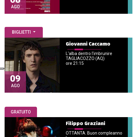
AGO
BIGLIETTI
Giovanni Caccamo
L'alba dentro l'imbrunire
TAGLIACOZZO (AQ)
ore 21:15
09
AGO
GRATUITO
Filippo Graziani
OTTANTA. Buon compleanno