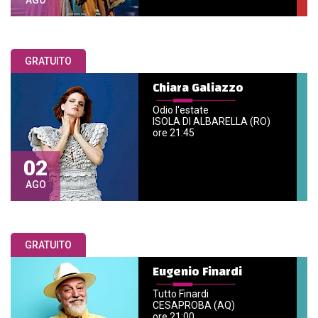
AGO
GRATUITO
Chiara Galiazzo
Odio l'estate
ISOLA DI ALBARELLA (RO)
ore 21:45
02
AGO
GRATUITO
Eugenio Finardi
Tutto Finardi
CESAPROBA (AQ)
ore 21:00